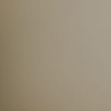
ADRESSE
CARRER
BERGARA,
4
/
08002
–
BARCELONA
TÉLÉPHONE
+34
93
301
32
32
FOLLOW
US