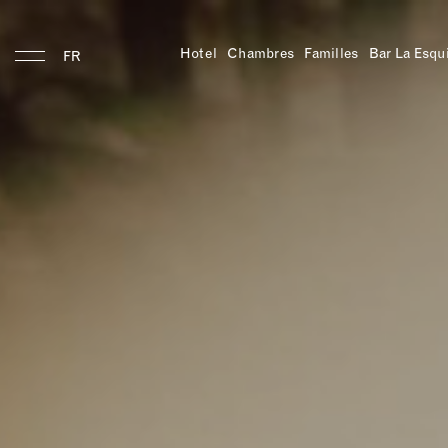
Hotel
Chambres
Familles
Bar La Esqu
FR
Manger & Boire
Gina's
Salon
Bar
Les
petits
déjeuners
de
Gina
Bar
La
Esquina
Hotel