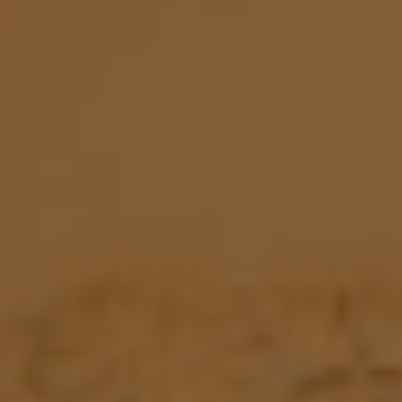
Localisation
Histoire
Chambres
Espaces et Événements
Services
Galerie
B CORP
Travel Notes
À propos de nous
Contact
Mentions légales
Politique de confidentialité
Politique de cookies