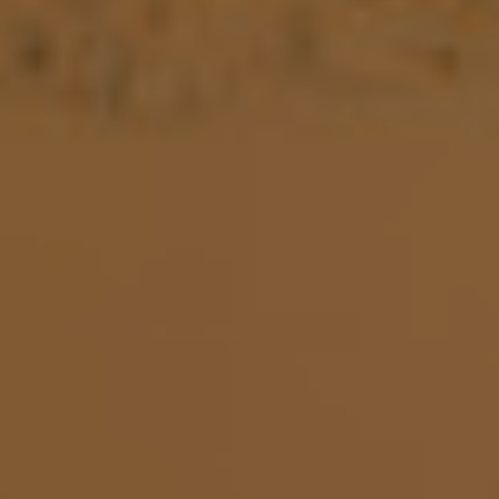
ADRESSE
CARRER
BERGARA,
4
/
08002
–
BARCELONA
TÉLÉPHONE
+34
93
301
32
32
FOLLOW
US