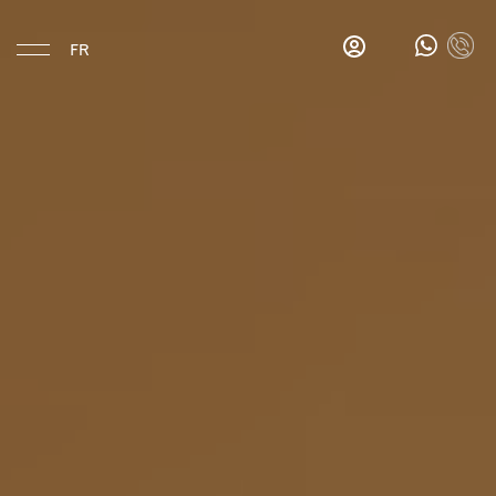
FR
Manger & Boire
Gina's
Salon
Bar
Les
petits
déjeuners
de
Gina
Bar
La
Esquina
Hotel