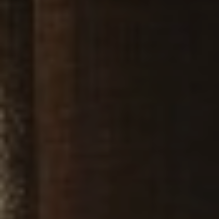
Localisation
Histoire
Chambres
Espaces et Événements
Services
Galerie
B CORP
Travel Notes
À propos de nous
Contact
Mentions légales
Politique de confidentialité
Politique de cookies