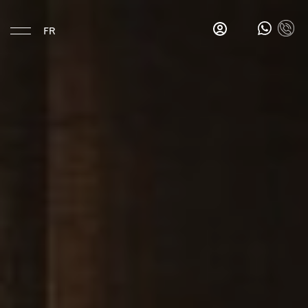
FR
Manger & Boire
Gina's
Salon
Bar
Les
petits
déjeuners
de
Gina
Bar
La
Esquina
Hotel