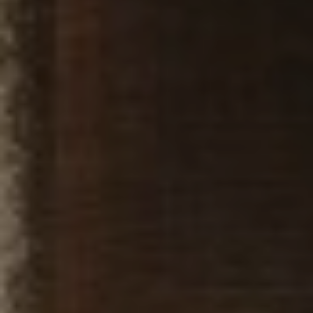
ADRESSE
CARRER
BERGARA,
4
/
08002
–
BARCELONA
TÉLÉPHONE
+34
93
301
32
32
FOLLOW
US