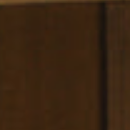
La
Esquina
Espacios y Eventos
Servicios
Galería
B CORP
Travel Notes
Nosotros
Contacto
Aviso Legal
Política de privacidad
Política de cookies
DIRECCIÓN