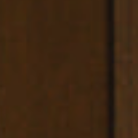
CARRER
BERGARA,
4
/
08002
–
BARCELONA
TELÉFONO
+34
93
301
32
32
FOLLOW
US