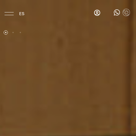
ES
Hotel
Ubicación
Historia
Habitaciones
Comer y Beber
Gina's
Salon
Bar
Los
desayunos
de
Gina
Bar