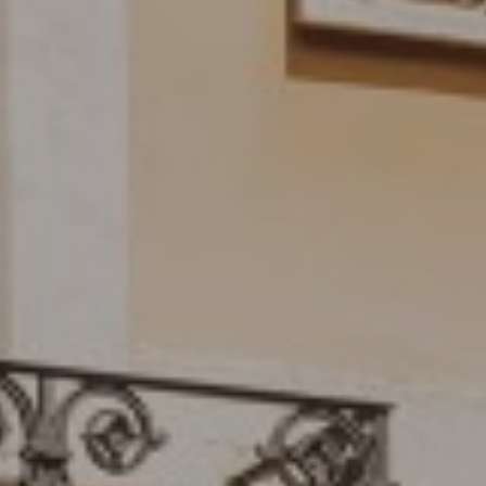
La
Esquina
Espacios y Eventos
Servicios
Galería
B CORP
Travel Notes
Nosotros
Contacto
Aviso Legal
Política de privacidad
Política de cookies
DIRECCIÓN