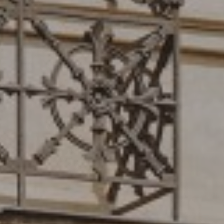
CARRER
BERGARA,
4
/
08002
–
BARCELONA
TELÉFONO
+34
93
301
32
32
FOLLOW
US