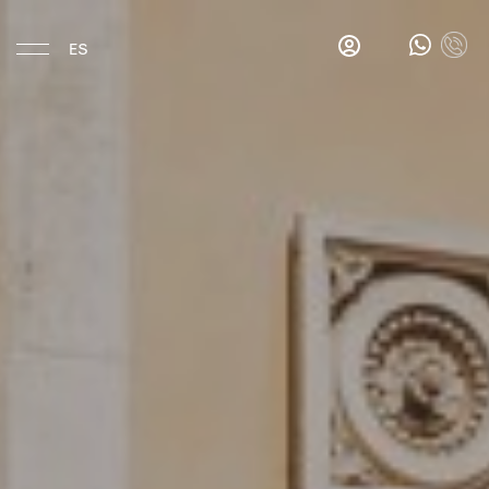
ES
Hotel
Ubicación
Historia
Habitaciones
Comer y Beber
Gina's
Salon
Bar
Los
desayunos
de
Gina
Bar