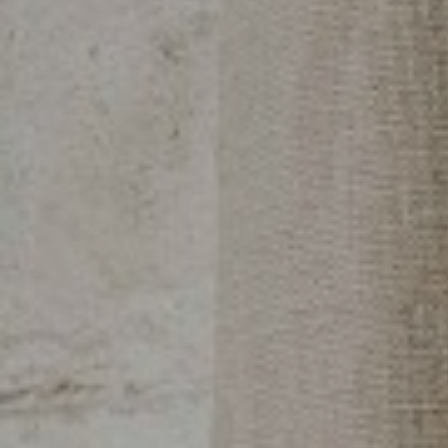
La
Esquina
Espacios y Eventos
Servicios
Galería
B CORP
Travel Notes
Nosotros
Contacto
Aviso Legal
Política de privacidad
Política de cookies
DIRECCIÓN