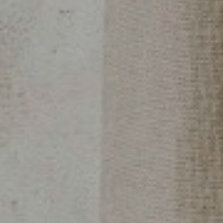
CARRER
BERGARA,
4
/
08002
–
BARCELONA
TELÉFONO
+34
93
301
32
32
FOLLOW
US