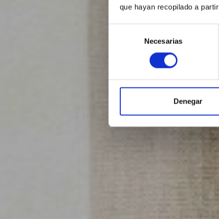
que hayan recopilado a parti
Selección
Necesarias
de
consentimiento
Denegar