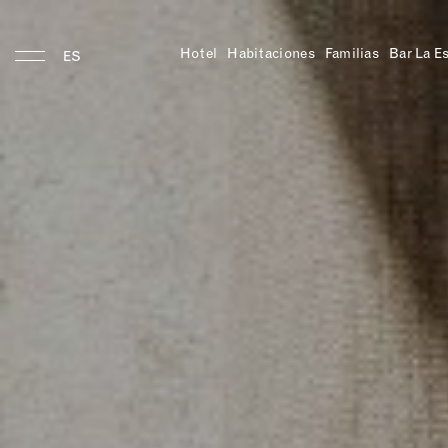
Hotel
Habitaciones
Familias
Bar La E
ES
Hotel
Ubicación
Historia
Habitaciones
Comer y Beber
Gina's
Salon
Bar
Los
desayunos
de
Gina
Bar