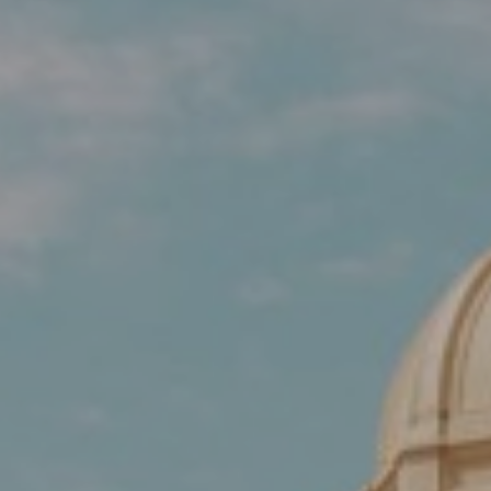
La
Esquina
Espacios y Eventos
Servicios
Galería
B CORP
Travel Notes
Nosotros
Contacto
Aviso Legal
Política de privacidad
Política de cookies
DIRECCIÓN