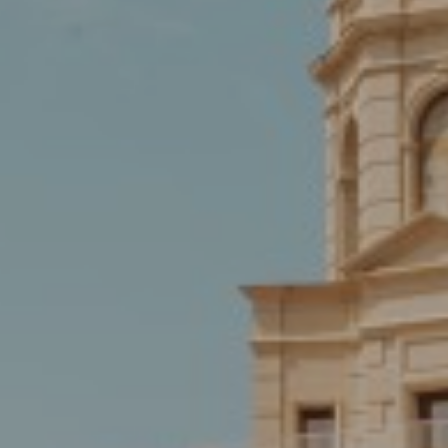
CARRER
BERGARA,
4
/
08002
–
BARCELONA
TELÉFONO
+34
93
301
32
32
FOLLOW
US