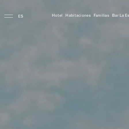
Hotel
Habitaciones
Familias
Bar La E
ES
Hotel
Ubicación
Historia
Habitaciones
Comer y Beber
Gina's
Salon
Bar
Los
desayunos
de
Gina
Bar