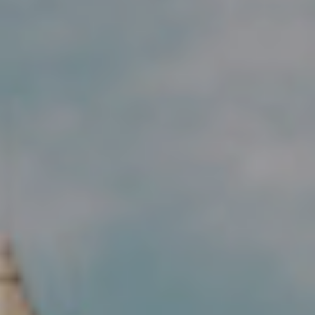
Localisation
Histoire
Chambres
Espaces et Événements
Services
Galerie
B CORP
Travel Notes
À propos de nous
Contact
Mentions légales
Politique de confidentialité
Politique de cookies