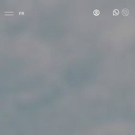
FR
Manger & Boire
Gina's
Salon
Bar
Les
petits
déjeuners
de
Gina
Bar
La
Esquina
Hotel