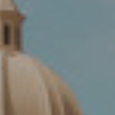
ADRESSE
CARRER
BERGARA,
4
/
08002
–
BARCELONA
TÉLÉPHONE
+34
93
301
32
32
FOLLOW
US