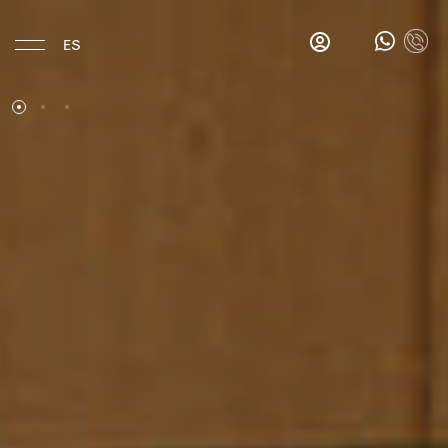
ES
Hotel
Ubicación
Historia
Habitaciones
Comer y Beber
Gina's
Salon
Bar
Los
desayunos
de
Gina
Bar