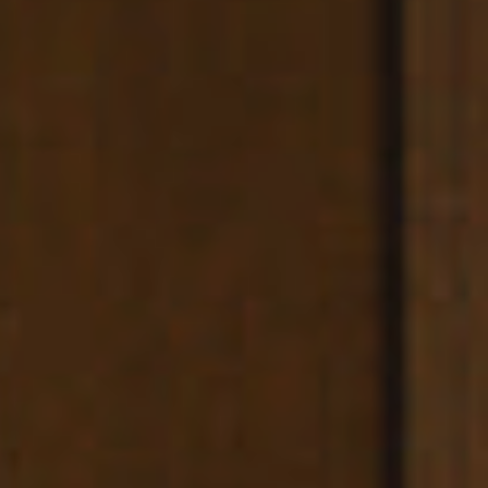
CARRER
BERGARA,
4
/
08002
–
BARCELONA
TELÉFONO
+34
93
301
32
32
FOLLOW
US