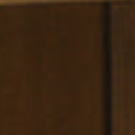
La
Esquina
Espacios y Eventos
Servicios
Galería
B CORP
Travel Notes
Nosotros
Contacto
Aviso Legal
Política de privacidad
Política de cookies
DIRECCIÓN