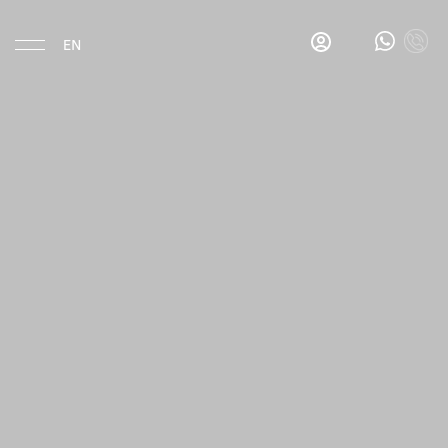
EN
Eat & Drink
Gina's
Salon
Bar
Gina's
Breakfast
Bar
La
Esquina
Hotel
Location
History
Rooms