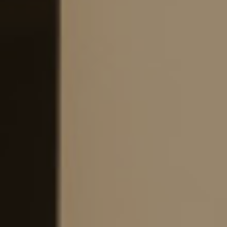
4
/
08002
–
BARCELONA
PHONE
+34
93
301
32
32
FOLLOW
US