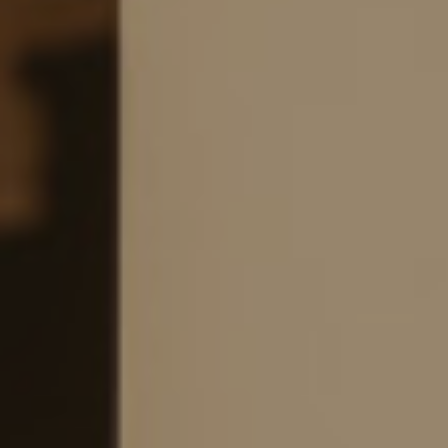
Venues and Events
Services
Gallery
B CORP
Travel Notes
About Us
Contact
Legal Notice
Privacy policy
Cookies Policy
ADDRESS
CARRER
BERGARA,