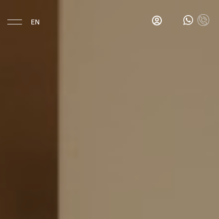
EN
Eat & Drink
Gina's
Salon
Bar
Gina's
Breakfast
Bar
La
Esquina
Hotel
Location
History
Rooms