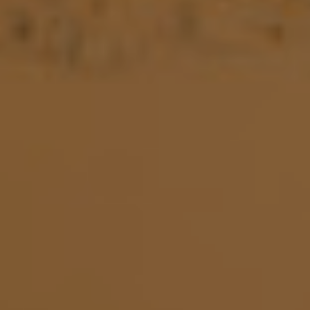
4
/
08002
–
BARCELONA
PHONE
+34
93
301
32
32
FOLLOW
US