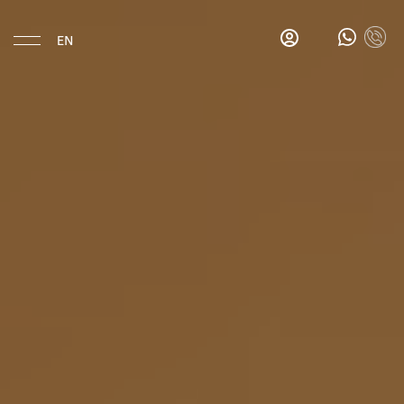
EN
Eat & Drink
Gina's
Salon
Bar
Gina's
Breakfast
Bar
La
Esquina
Hotel
Location
History
Rooms