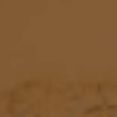
Venues and Events
Services
Gallery
B CORP
Travel Notes
About Us
Contact
Legal Notice
Privacy policy
Cookies Policy
ADDRESS
CARRER
BERGARA,