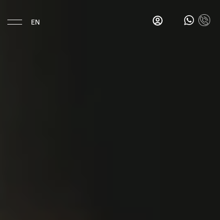
EN
Eat & Drink
Gina's
Salon
Bar
Gina's
Breakfast
Bar
La
Esquina
Hotel
Location
History
Rooms