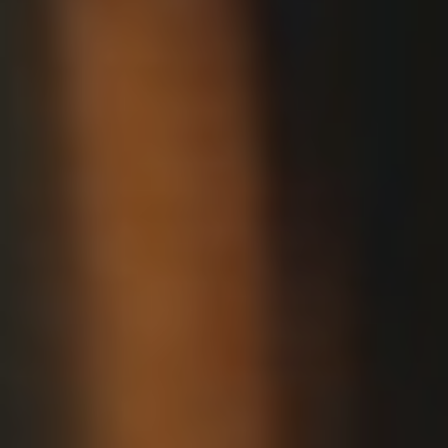
4
/
08002
–
BARCELONA
PHONE
+34
93
301
32
32
FOLLOW
US