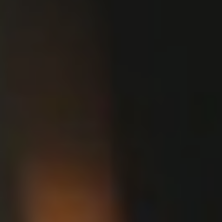
Venues and Events
Services
Gallery
B CORP
Travel Notes
About Us
Contact
Legal Notice
Privacy policy
Cookies Policy
ADDRESS
CARRER
BERGARA,