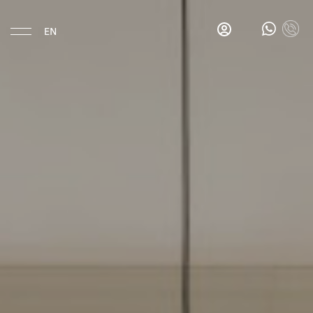
EN
Eat & Drink
Gina's
Salon
Bar
Gina's
Breakfast
Bar
La
Esquina
Hotel
Location
History
Rooms