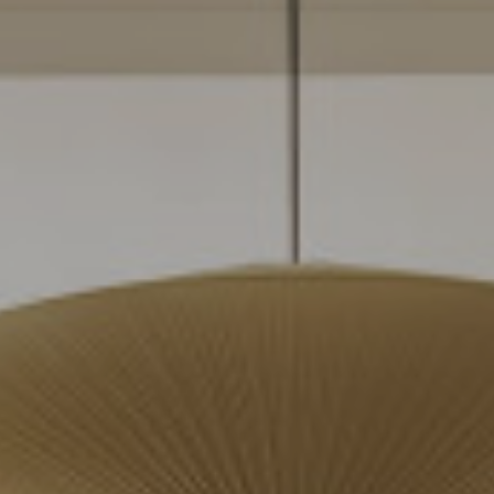
Venues and Events
Services
Gallery
B CORP
Travel Notes
About Us
Contact
Legal Notice
Privacy policy
Cookies Policy
ADDRESS
CARRER
BERGARA,