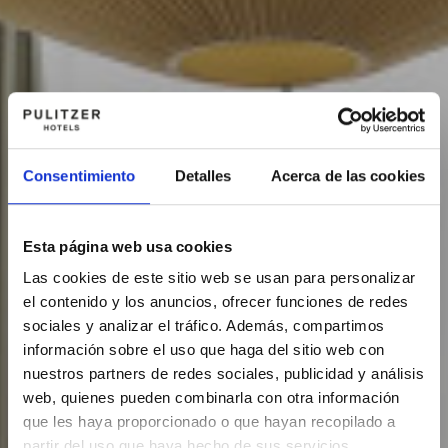
4
/
08002
–
BARCELONA
PHONE
+34
93
301
Consentimiento
Detalles
Acerca de las cookies
32
32
Esta página web usa cookies
Las cookies de este sitio web se usan para personalizar
FOLLOW
el contenido y los anuncios, ofrecer funciones de redes
US
sociales y analizar el tráfico. Además, compartimos
información sobre el uso que haga del sitio web con
nuestros partners de redes sociales, publicidad y análisis
web, quienes pueden combinarla con otra información
que les haya proporcionado o que hayan recopilado a
partir del uso que haya hecho de sus servicios.