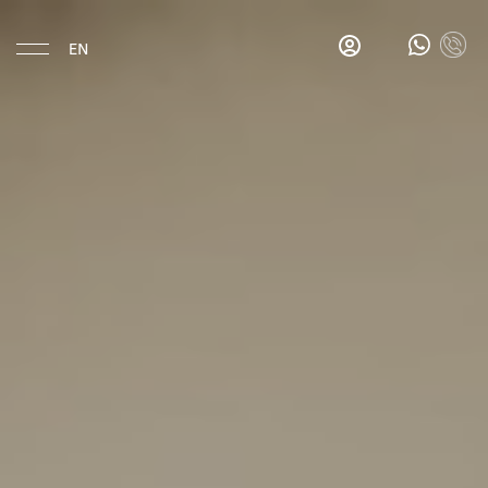
EN
Eat & Drink
Gina's
Salon
Bar
Gina's
Breakfast
Bar
La
Esquina
Hotel
Location
History
Rooms