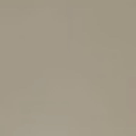
Venues and Events
Services
Gallery
B CORP
Travel Notes
About Us
Contact
Legal Notice
Privacy policy
Cookies Policy
ADDRESS
CARRER
BERGARA,