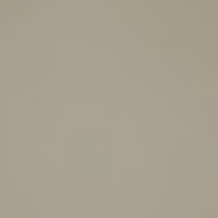
4
/
08002
–
BARCELONA
PHONE
+34
93
301
32
32
FOLLOW
US