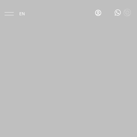
EN
Eat & Drink
Gina's
Salon
Bar
Gina's
Breakfast
Bar
La
Esquina
Hotel
Location
History
Rooms