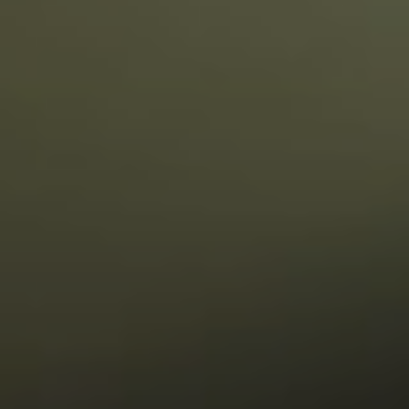
Venues and Events
Services
Gallery
B CORP
Travel Notes
About Us
Contact
Legal Notice
Privacy policy
Cookies Policy
ADDRESS
CARRER
BERGARA,