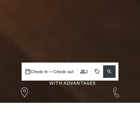
Check-in — Check-out
2
WITH ADVANTAGES
Login / Register
Login / Register
When
Promotion
Who
Room 1