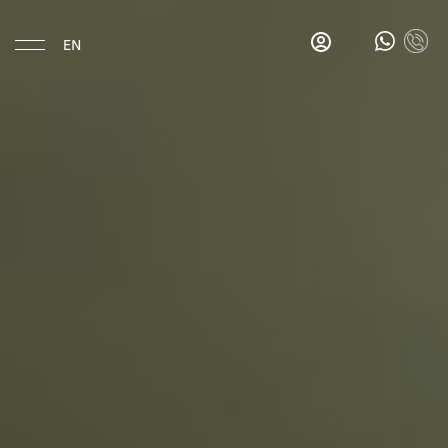
EN
Eat & Drink
Gina's
Salon
Bar
Gina's
Breakfast
Bar
La
Esquina
Hotel
Location
History
Rooms