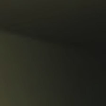
4
/
08002
–
BARCELONA
PHONE
+34
93
301
32
32
FOLLOW
US