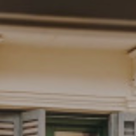
Venues and Events
Services
Gallery
B CORP
Travel Notes
About Us
Contact
Legal Notice
Privacy policy
Cookies Policy
ADDRESS
CARRER
BERGARA,