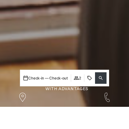
Check-in — Check-out
2
WITH ADVANTAGES
Login / Register
Login / Register
When
Promotion
Who