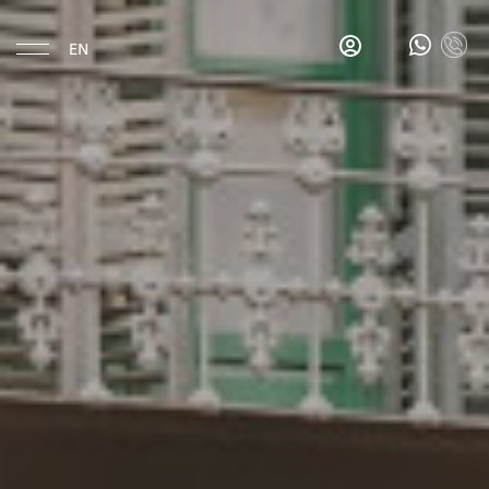
EN
Eat & Drink
Gina's
Salon
Bar
Gina's
Breakfast
Bar
La
Esquina
Hotel
Location
History
Rooms