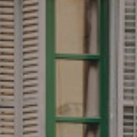
4
/
08002
–
BARCELONA
PHONE
+34
93
301
32
32
FOLLOW
US