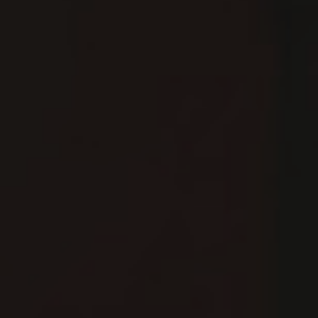
Venues and Events
Services
Gallery
B CORP
Travel Notes
About Us
Contact
Legal Notice
Privacy policy
Cookies Policy
ADDRESS
CARRER
BERGARA,