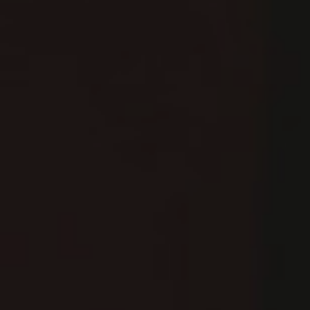
4
/
08002
–
BARCELONA
PHONE
+34
93
301
32
32
FOLLOW
US