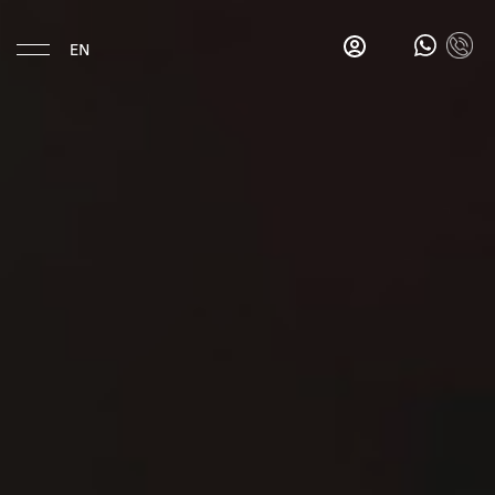
EN
Eat & Drink
Gina's
Salon
Bar
Gina's
Breakfast
Bar
La
Esquina
Hotel
Location
History
Rooms