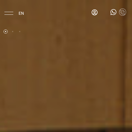
EN
Eat & Drink
Gina's
Salon
Bar
Gina's
Breakfast
Bar
La
Esquina
Hotel
Location
History
Rooms