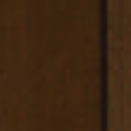
4
/
08002
–
BARCELONA
PHONE
+34
93
301
32
32
FOLLOW
US