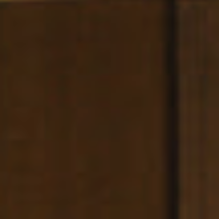
Venues and Events
Services
Gallery
B CORP
Travel Notes
About Us
Contact
Legal Notice
Privacy policy
Cookies Policy
ADDRESS
CARRER
BERGARA,